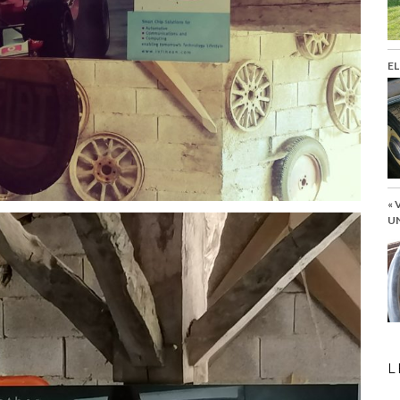
EL
« 
UN
L