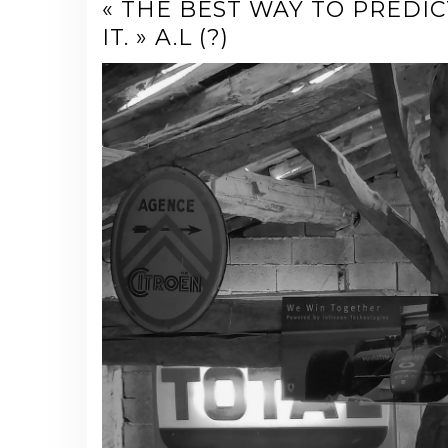
« THE BEST WAY TO PREDIC
IT. » A.L (?)