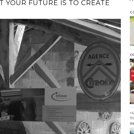
T YOUR FUTURE IS TO CREATE
C
O
« 
TI
IN