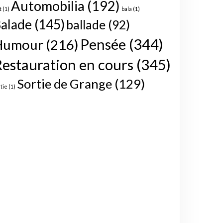
Automobilia
(192)
t
(1)
bala
(1)
alade
(145)
ballade
(92)
Pensée
(344)
Humour
(216)
estauration en cours
(345)
Sortie de Grange
(129)
rtie
(1)