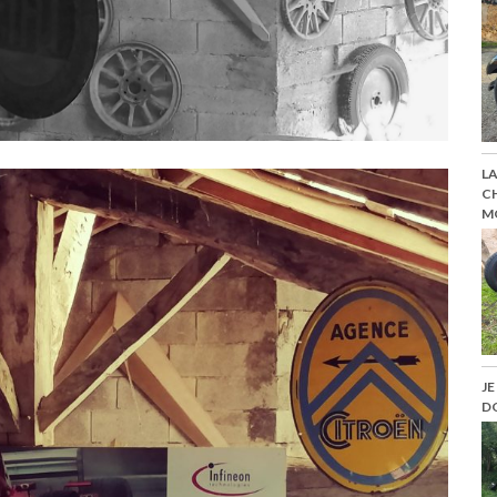
LA
CH
M
JE
D