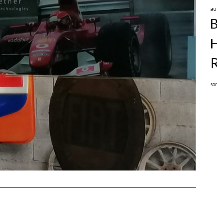
au
B
R
so