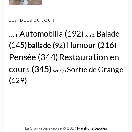
LES IDÉES DU JOUR
Automobilia
(192)
Balade
aut
(1)
bala
(1)
Humour
(216)
(145)
ballade
(92)
Pensée
(344)
Restauration en
cours
(345)
Sortie de Grange
sortie
(1)
(129)
La Grange Ariégeoise © 2017
Mentions Légales