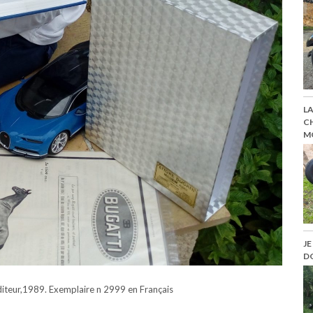
LA
CH
M
JE
D
iteur,1989. Exemplaire n 2999 en Français