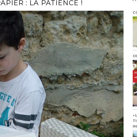
APIER : LA PATIENCE !
C
O
« 
TI
IN