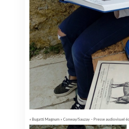
« Bugatti Magnum » Conway/Sauzay – Presse audiovisuel éd