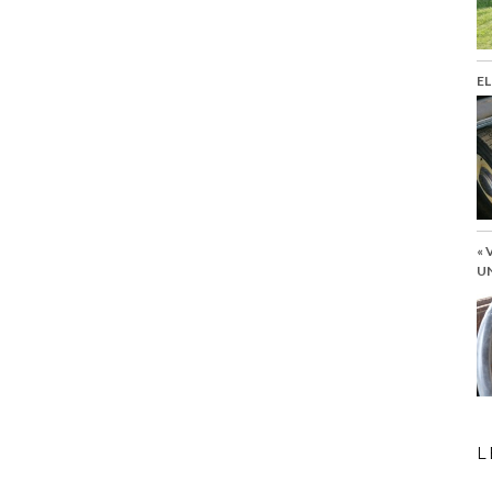
EL
« 
UN
L