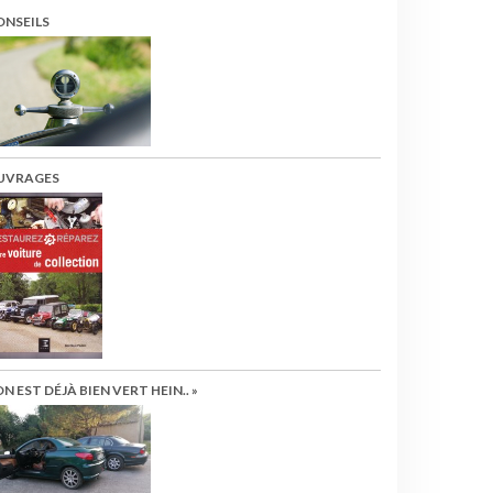
ONSEILS
UVRAGES
ON EST DÉJÀ BIEN VERT HEIN.. »