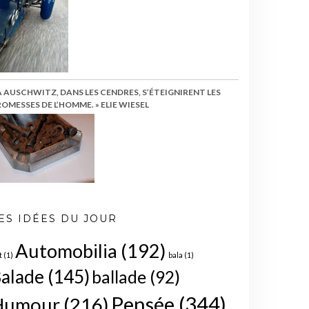
À AUSCHWITZ, DANS LES CENDRES, S’ÉTEIGNIRENT LES
OMESSES DE L’HOMME. » ELIE WIESEL
ES IDÉES DU JOUR
Automobilia
(192)
t
(1)
bala
(1)
alade
(145)
ballade
(92)
Pensée
(344)
Humour
(216)