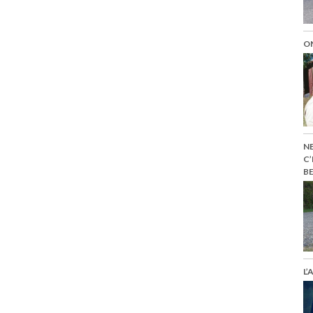
ON
NE
C’
BE
L