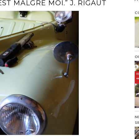
ST MALGRÉ MOI.” J. RIGAUT
C
O
N
1I