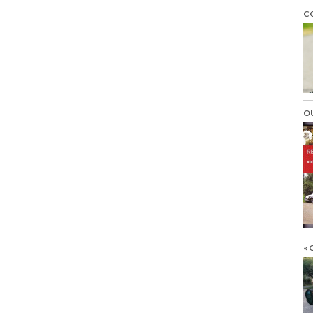
C
O
« 