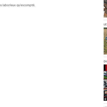
lus laborieux qu’escompté.
LE
DU