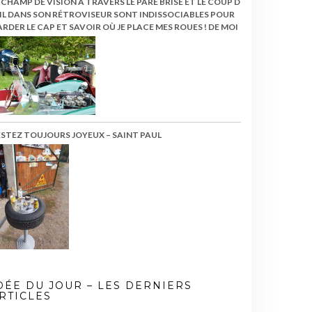
 CHAMP DE VISION À TRAVERS LE PARE BRISE ET LE COUP D
IL DANS SON RÉTROVISEUR SONT INDISSOCIABLES POUR
RDER LE CAP ET SAVOIR OÙ JE PLACE MES ROUES ! DE MOI
ESTEZ TOUJOURS JOYEUX – SAINT PAUL
DÉE DU JOUR – LES DERNIERS
RTICLES