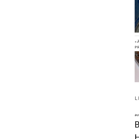
« 
PR
L
au
B