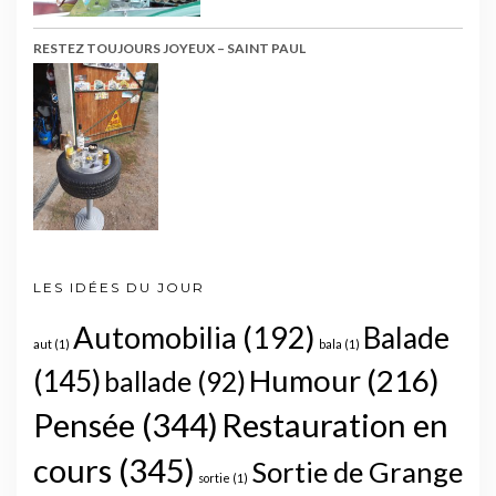
RESTEZ TOUJOURS JOYEUX – SAINT PAUL
LES IDÉES DU JOUR
Automobilia
(192)
Balade
aut
(1)
bala
(1)
Humour
(216)
(145)
ballade
(92)
Pensée
(344)
Restauration en
cours
(345)
Sortie de Grange
sortie
(1)