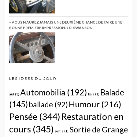
« VOUS N’AUREZ JAMAIS UNE DEUXIÈME CHANCE DE FAIRE UNE
BONNE PREMIÈRE IMPRESSION. » D. SWANSON
LES IDÉES DU JOUR
Automobilia
(192)
Balade
aut
(1)
bala
(1)
Humour
(216)
(145)
ballade
(92)
Pensée
(344)
Restauration en
cours
(345)
Sortie de Grange
sortie
(1)