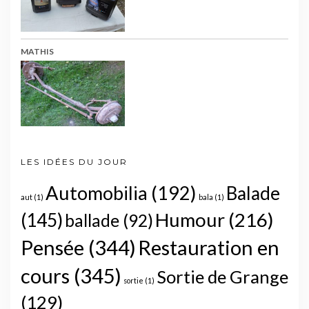
MATHIS
LES IDÉES DU JOUR
Automobilia
(192)
Balade
aut
(1)
bala
(1)
Humour
(216)
(145)
ballade
(92)
Pensée
(344)
Restauration en
cours
(345)
Sortie de Grange
sortie
(1)
(129)