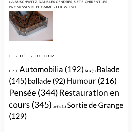
« À AUSCHWITZ, DANS LES CENDRES, S’ÉTEIGNIRENT LES
PROMESSES DE L’HOMME. » ELIE WIESEL
LES IDÉES DU JOUR
Automobilia
(192)
Balade
aut
(1)
bala
(1)
Humour
(216)
(145)
ballade
(92)
Pensée
(344)
Restauration en
cours
(345)
Sortie de Grange
sortie
(1)
(129)