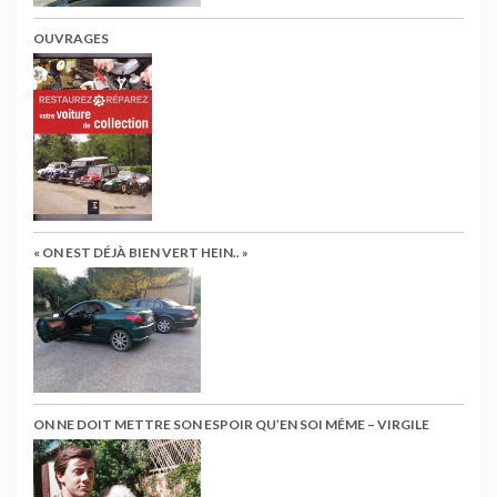
OUVRAGES
« ON EST DÉJÀ BIEN VERT HEIN.. »
ON NE DOIT METTRE SON ESPOIR QU’EN SOI MÊME – VIRGILE