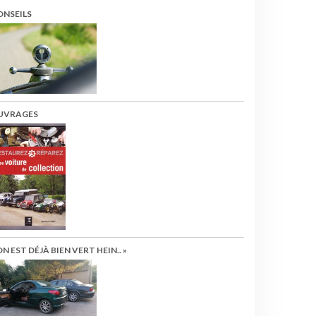
ONSEILS
UVRAGES
ON EST DÉJÀ BIEN VERT HEIN.. »