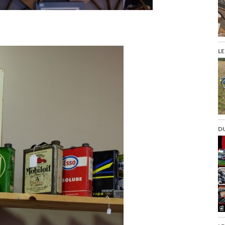
LE
DU