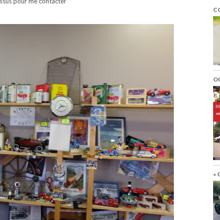
essus pour me contacter
C
O
« 