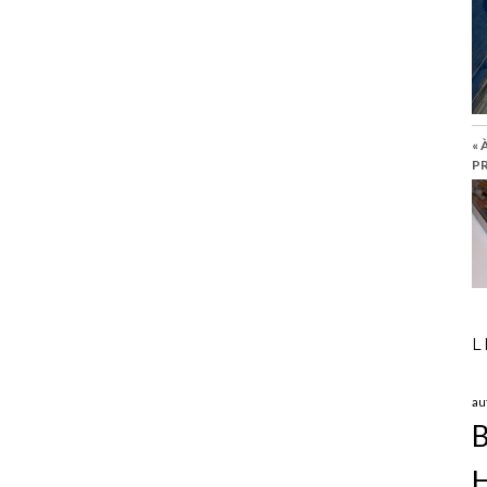
« 
PR
L
au
B