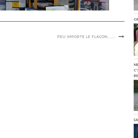
ON
PEU IMPORTE LE FLACON, …….
NE
C’
BE
L