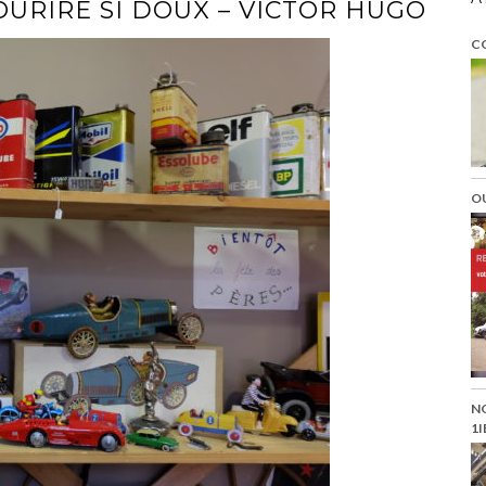
OURIRE SI DOUX – VICTOR HUGO
C
O
N
1I