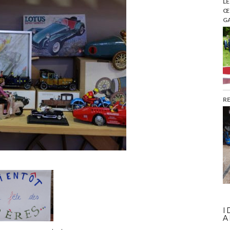
LE
Œ
GA
R
I
A