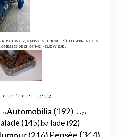
À AUSCHWITZ, DANS LES CENDRES, S’ÉTEIGNIRENT LES
OMESSES DE L’HOMME. » ELIE WIESEL
ES IDÉES DU JOUR
Automobilia
(192)
t
(1)
bala
(1)
alade
(145)
ballade
(92)
Pensée
(344)
Humour
(216)