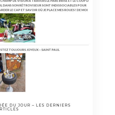
 CHAMP DE VISION À TRAVERS LE PARE BRISE ET LE COUP D
IL DANS SON RÉTROVISEUR SONT INDISSOCIABLES POUR
RDER LE CAP ET SAVOIR OÙ JE PLACE MES ROUES ! DE MOI
ESTEZ TOUJOURS JOYEUX – SAINT PAUL
DÉE DU JOUR – LES DERNIERS
RTICLES