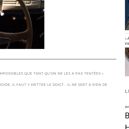
« 
PR
IMPOSSIBLES QUE TANT QU’ON NE LES A PAS TENTÉES »
OIDE, IL FAUT Y METTRE LE DOIGT… IL NE SERT À RIEN DE
L
au
B