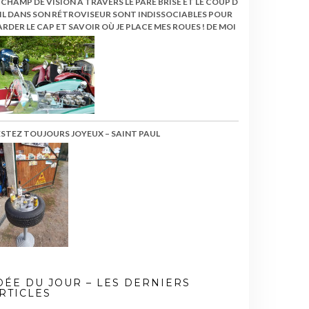
 CHAMP DE VISION À TRAVERS LE PARE BRISE ET LE COUP D
IL DANS SON RÉTROVISEUR SONT INDISSOCIABLES POUR
RDER LE CAP ET SAVOIR OÙ JE PLACE MES ROUES ! DE MOI
ESTEZ TOUJOURS JOYEUX – SAINT PAUL
DÉE DU JOUR – LES DERNIERS
RTICLES