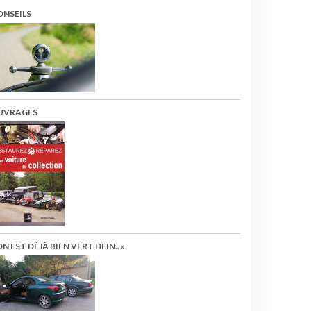
ONSEILS
UVRAGES
ON EST DÉJÀ BIEN VERT HEIN.. »