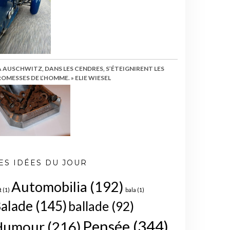
À AUSCHWITZ, DANS LES CENDRES, S’ÉTEIGNIRENT LES
OMESSES DE L’HOMME. » ELIE WIESEL
ES IDÉES DU JOUR
Automobilia
(192)
t
(1)
bala
(1)
alade
(145)
ballade
(92)
Pensée
(344)
Humour
(216)