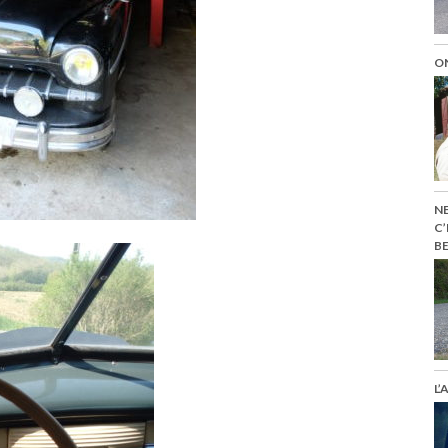
ON
NE
C’
BE
L