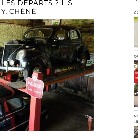
 LES DÉPARTS ? ILS
Y. CHÉNÉ
C
O
N
1I