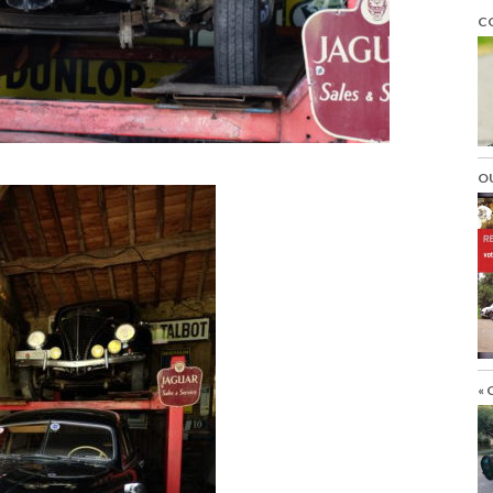
C
O
« 