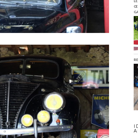
LE
Œ
GA
R
I
A