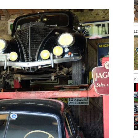
LE
DU