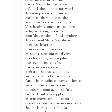
Par ta Passion tu m’as sauvé,
qu’un tel labeur ne soit pas vain !
Tu serais juste en condamnant,
mais accorde-moi ton pardon
avant que j’aie à rendre compte.
Vois, je gémis comme un coupable
et le péché rougit mon front ;
mon Dieu, pardonne à qui t’implore.
Tu as absout Marie-Madeleine
et exaucé le larron ;
tu m’as aussi donné espoir.
Mes prières ne sont pas dignes,
mais toi, si bon, fais par pitié,
que j’évite le feu sans fin.
Parmi tes brebis place-moi,
à l’écart des boucs garde-moi,
en me mettant à ta main droite.
Quand les maudits, couverts de honte,
seront voués au feu rongeur,
prends-moi donc avec les bénis.
En m’inclinant je te supplie,
le cœur broyé comme la cendre :
prends soin de mes derniers moments.
Jour de larmes que ce jour là,