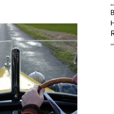
au
B
R
so