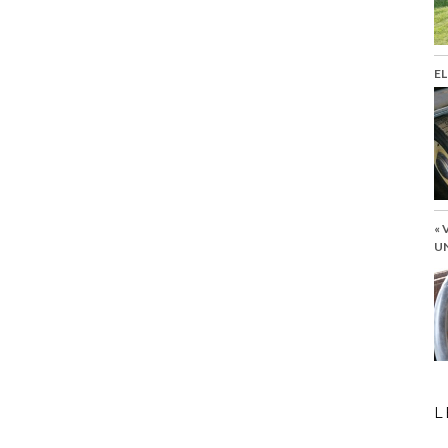
EL
« 
UN
L