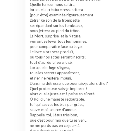
Quelle terreur nous saisira,
lorsque la créature ressuscitera
(pour être) examinée rigoureusement
L’étrange son de la trompette,
se répandant sur les tombeaux,
nous jettera au pied du trône.
La Mort, surprise, et la Nature,
verront se lever tous les hommes,
pour comparaître face au Juge.
Le livre alors sera produit,
où tous nos actes seront inscrits ;
tout d’après lui sera jugé.
Lorsque le Juge siégera,
tous les secrets apparaîtront,
et rien ne restera impuni.
Dans ma détresse, que pourrais-je alors dire ?
Quel protecteur vais-je implorer ?
alors que le juste est à peine en sûreté…
Ô Roi d’une majesté redoutable,
toi qui sauves les élus par grâce,
sauve-moi, source d’amour.
Rappelle-toi, Jésus très bon,
que c’est pour moi que tu es venu,
ne me perds pas en ce jour-là.
À me chercher tu as peiné,