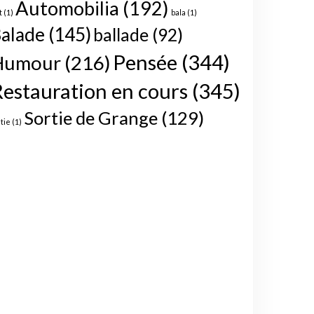
Automobilia
(192)
t
(1)
bala
(1)
alade
(145)
ballade
(92)
Pensée
(344)
Humour
(216)
estauration en cours
(345)
Sortie de Grange
(129)
rtie
(1)