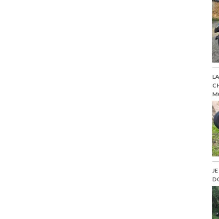
LA
CH
M
JE
D