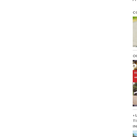
C
O
« 
TI
IN