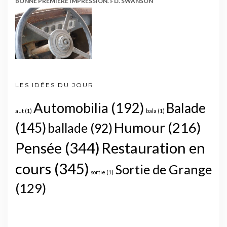
BONNE PREMIÈRE IMPRESSION. » D. SWANSON
LES IDÉES DU JOUR
Automobilia
(192)
Balade
aut
(1)
bala
(1)
Humour
(216)
(145)
ballade
(92)
Pensée
(344)
Restauration en
cours
(345)
Sortie de Grange
sortie
(1)
(129)